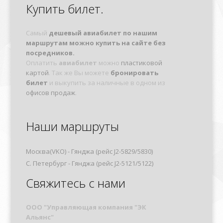
Купить билет.
Самый
дешевый авиабилет по нашим
маршрутам можно купить на сайте без
посредников.
Оплатить
авиабилет
можно
пластиковой
картой
. Так же Вы можете
бронировать
билет
и выкупить за наличные в одном из
офисов продаж
.
Наши маршруты
Москва(VKO) - Гянджа (рейс J2-5829/5830)
С. Петербург - Гянджа (рейс J2-5121/5122)
Свяжитесь с нами
OOO "Управляющая компания "ЭК
Альянс"