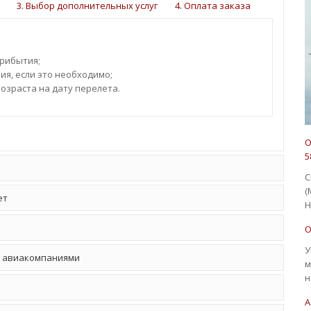
3. Выбор дополнительных услуг
4. Оплата заказа
прибытия;
я, если это необходимо;
озраста на дату перелета.
О
5
С
(
ет
Н
О
У
я авиакомпаниями
м
н
А