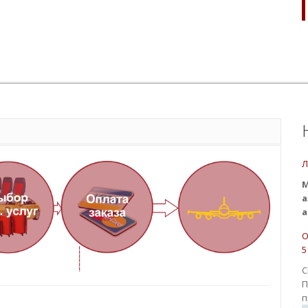
Л
М
а
а
О
5
С
П
п