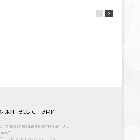
вяжитесь с нами
O "Управляющая компания "ЭК
янс"
004, г. Москва, ул. Александра