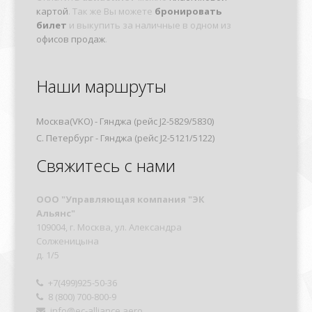
картой
. Так же Вы можете
бронировать
билет
и выкупить за наличные в одном из
офисов продаж
.
Наши маршруты
Москва(VKO) - Гянджа (рейс J2-5829/5830)
С. Петербург - Гянджа (рейс J2-5121/5122)
Свяжитесь с нами
OOO "Управляющая компания "ЭК
Альянс"
109004, г. Москва, ул. Александра
Солженицына
д. 1/5
+7(499)925-50-36
8 (800) 700-800-9
info@ec-alliance.aero